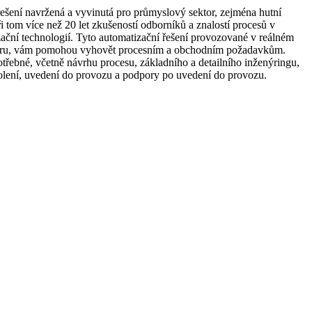
šení navržená a vyvinutá pro průmyslový sektor, zejména hutní
i tom více než 20 let zkušeností odborníků a znalostí procesů v
ační technologií. Tyto automatizační řešení provozované v reálném
boru, vám pomohou vyhovět procesním a obchodním požadavkům.
třebné, včetně návrhu procesu, základního a detailního inženýringu,
kolení, uvedení do provozu a podpory po uvedení do provozu.