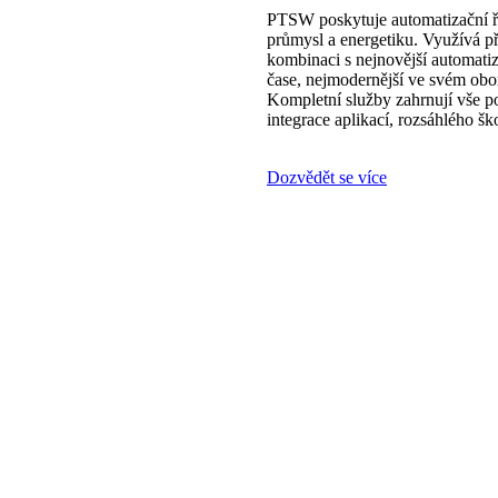
PTSW poskytuje automatizační ře
průmysl a energetiku. Využívá př
kombinaci s nejnovější automatiz
čase, nejmodernější ve svém o
Kompletní služby zahrnují vše po
integrace aplikací, rozsáhlého š
Dozvědět se více