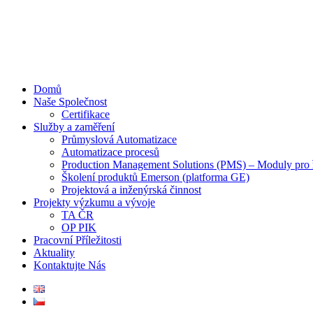
Domů
Naše Společnost
Certifikace
Služby a zaměření
Průmyslová Automatizace
Automatizace procesů
Production Management Solutions (PMS) – Moduly pro ř
Školení produktů Emerson (platforma GE)
Projektová a inženýrská činnost
Projekty výzkumu a vývoje
TA ČR
OP PIK
Pracovní Příležitosti
Aktuality
Kontaktujte Nás