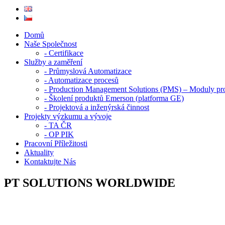
Domů
Naše Společnost
- Certifikace
Služby a zaměření
- Průmyslová Automatizace
- Automatizace procesů
- Production Management Solutions (PMS) – Moduly pro 
- Školení produktů Emerson (platforma GE)
- Projektová a inženýrská činnost
Projekty výzkumu a vývoje
- TA ČR
- OP PIK
Pracovní Příležitosti
Aktuality
Kontaktujte Nás
PT SOLUTIONS WORLDWIDE